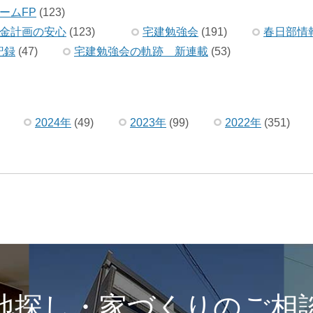
ームFP
(123)
金計画の安心
(123)
宅建勉強会
(191)
春日部情
記録
(47)
宅建勉強会の軌跡 新連載
(53)
2024年
(49)
2023年
(99)
2022年
(351)
地探し・家づくりのご相