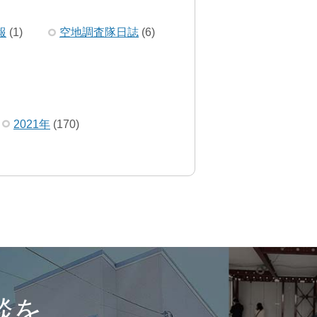
報
(1)
空地調査隊日誌
(6)
2021年
(170)
談を