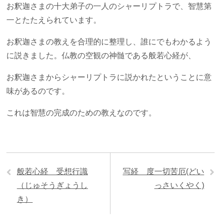
お釈迦さまの十大弟子の一人のシャーリプトラで、智慧第
一とたたえられています。
お釈迦さまの教えを合理的に整理し、誰にでもわかるよう
に説きました。仏教の空観の神髄である般若心経が、
お釈迦さまからシャーリプトラに説かれたということに意
味があるのです。
これは智慧の完成のための教えなのです。
般若心経 受想行識
写経 度一切苦厄(どい
（じゅそうぎょうし
っさいくやく)
き）