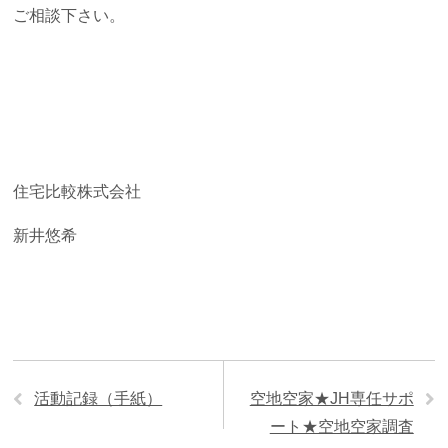
ご相談下さい。
住宅比較株式会社
新井悠希
活動記録（手紙）
空地空家★JH専任サポ
ート★空地空家調査