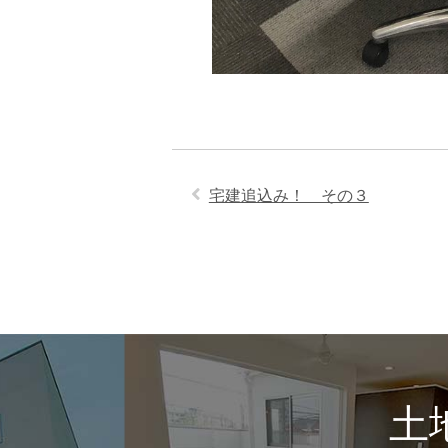
宅建追込み！ その３
土