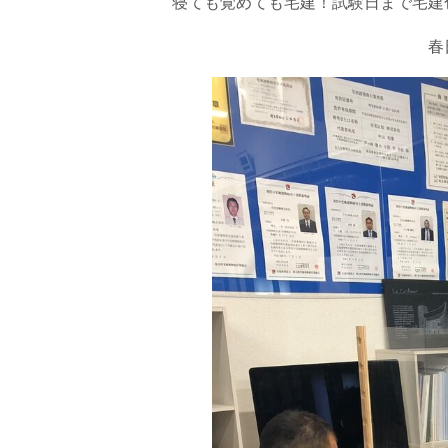
寝ても覚めても宅建！試験日まで宅建
春日部店 赤