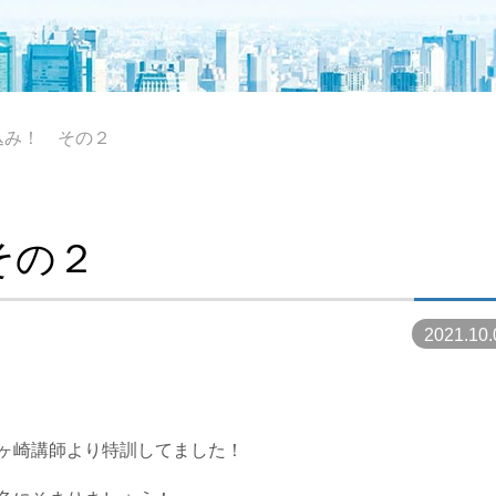
込み！ その２
その２
2021.10.
ヶ崎講師より特訓してました！