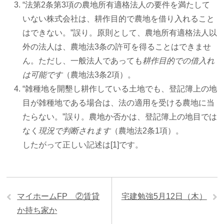
“法第2条第3項の農地所有適格法人の要件を満たして
いない株式会社は、耕作目的で農地を借り入れること
はできない。”誤り。原則として、農地所有適格法人以
外の法人は、農地法3条の許可を得ることはできませ
ん。ただし、一般法人であっても
耕作目的での借入れ
は可能です
（農地法3条2項）。
“雑種地を開墾し耕作している土地でも、登記簿上の地
目が雑種地である場合は、法の適用を受ける農地に当
たらない。”誤り。農地か否かは、登記簿上の地目では
なく
現況で判断されます
（農地法2条1項）。
したがって正しい記述は[1]です。
マイホームFP ②賃貸
宅建勉強5月12日（木）
か持ち家か