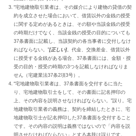
“宅地建物取引業者は、その媒介により建物の貸借の契
約を成立させた場合において、借賃以外の金銭の授受
に関する定めがあるときは、その額や当該金銭の授受
の時期だけでなく、当該金銭の授受の目的についても
37条書面に記載し、当該契約の各当事者に交付しなけ
ればならない。”
[正しい]
。代金、交換差金、借賃以外
に授受する金銭がある場合、37条書面には、金額・授
受の目的・授受の時期の3つを記載しなければなりま
せん（宅建業法37条2項3号）。
“宅地建物取引業者は、37条書面を交付するに当た
り、宅地建物取引士をして、その書面に記名押印の
上、その内容を説明させなければならない。”誤り。宅
地建物取引業者の義務は、契約を締結したときに、宅
地建物取引士が記名押印した37条書面を交付すること
です。その内容の説明は義務ではないので「内容を説
明させなければならない」とする本肢は誤りです。