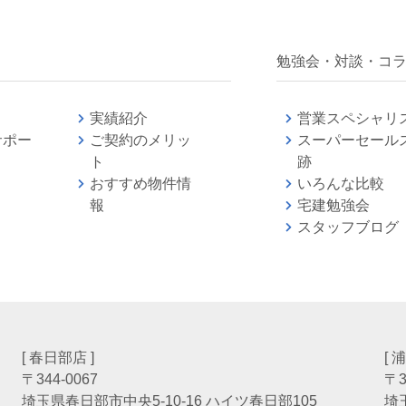
勉強会・対談・コ
実績紹介
営業スペシャリ
サポー
ご契約のメリッ
スーパーセール
ト
跡
おすすめ物件情
いろんな比較
報
宅建勉強
スタッフブログ
[ 春日部店 ]
[ 
〒344-0067
〒3
埼玉県春日部市中央5-10-16 ハイツ春日部105
埼