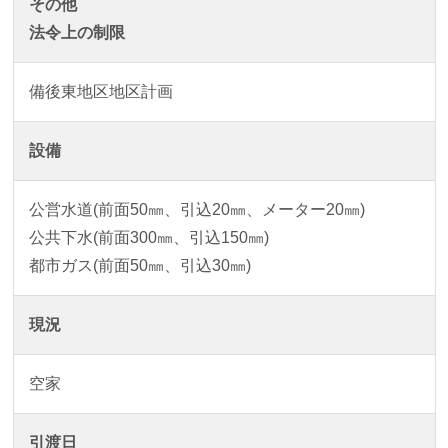
その他
法令上の制限
備後東地区地区計画
設備
公営水道(前面50㎜、引込20㎜、メーター20㎜)
公共下水(前面300㎜、引込150㎜)
都市ガス(前面50㎜、引込30㎜)
現況
空家
引渡日