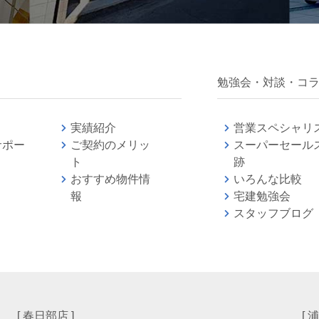
勉強会・対談・コ
実績紹介
営業スペシャリ
サポー
ご契約のメリッ
スーパーセール
ト
跡
おすすめ物件情
いろんな比較
報
宅建勉強
スタッフブログ
[ 春日部店 ]
[ 