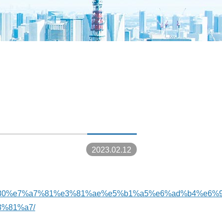
2023.02.12
%80%80%e7%a7%81%e3%81%ae%e5%b1%a5%e6%ad%b4%e6%
%81%a7/