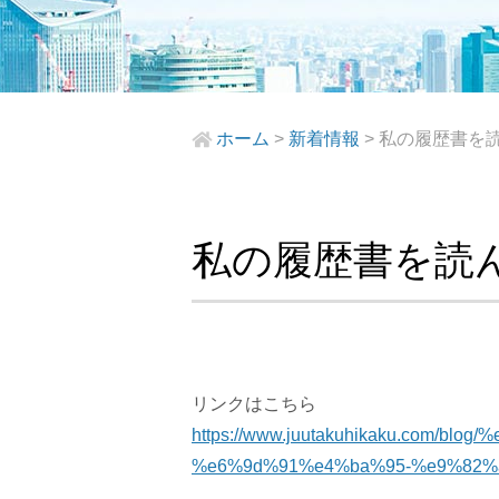
ホーム
>
新着情報
>
私の履歴書を
私の履歴書を読
リンクはこちら
https://www.juutakuhikaku.co
%e6%9d%91%e4%ba%95-%e9%82%