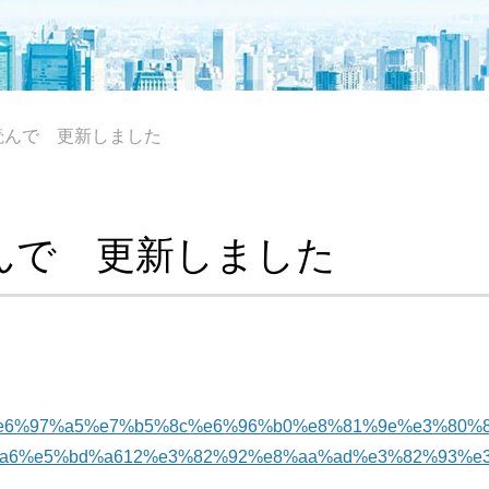
読んで 更新しました
んで 更新しました
m/blog/%e6%97%a5%e7%b5%8c%e6%96%b0%e8%81%9e%e3
a6%e5%bd%a612%e3%82%92%e8%aa%ad%e3%82%93%e3