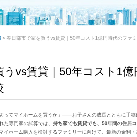
識
>
春日部市で家を買うvs賃貸｜50年コスト1億円時代のファ
うvs賃貸｜50年コスト1
較
切ってマイホームを買うか」——お子さんの成長とともに手狭
された専門家の試算では、
持ち家でも賃貸でも、50年間の住居コ
マイホーム購入を検討するファミリーに向けて、最新の金利・