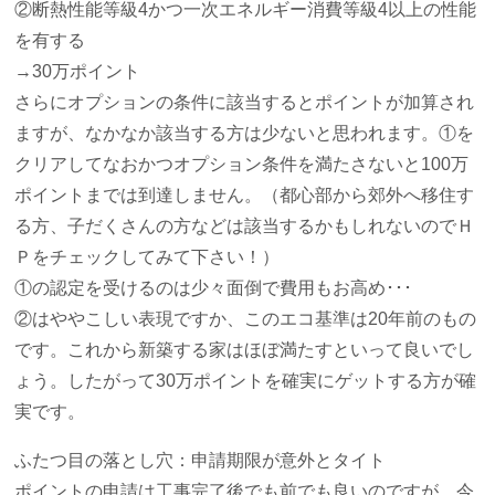
②断熱性能等級4かつ一次エネルギー消費等級4以上の性能
を有する
→30万ポイント
さらにオプションの条件に該当するとポイントが加算され
ますが、なかなか該当する方は少ないと思われます。①を
クリアしてなおかつオプション条件を満たさないと100万
ポイントまでは到達しません。（都心部から郊外へ移住す
る方、子だくさんの方などは該当するかもしれないのでＨ
Ｐをチェックしてみて下さい！）
①の認定を受けるのは少々面倒で費用もお高め･･･
②はややこしい表現ですか、このエコ基準は20年前のもの
です。これから新築する家はほぼ満たすといって良いでし
ょう。したがって30万ポイントを確実にゲットする方が確
実です。
ふたつ目の落とし穴：申請期限が意外とタイト
ポイントの申請は工事完了後でも前でも良いのですが、今