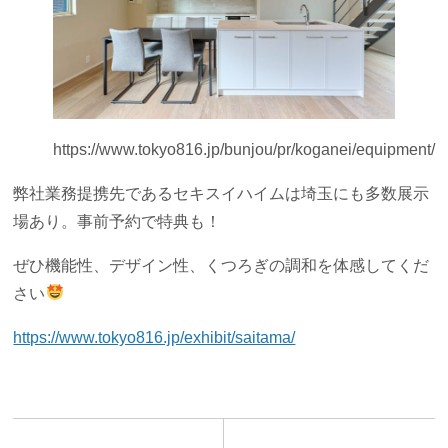
https://www.tokyo816.jp/bunjou/pr/koganei/equipment/
弊社業務提携先であるセキスイハイムは埼玉にも多数展示
場あり。事前予約で特典も！
ぜひ機能性、デザイン性、くつろぎの調和を体感してくだ
さい
https://www.tokyo816.jp/exhibit/saitama/