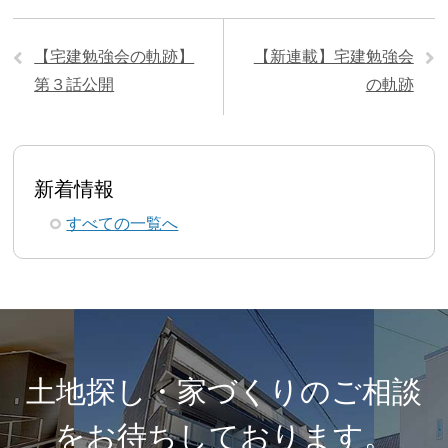
【宅建勉強会の軌跡】
【新連載】宅建勉強会
第３話公開
の軌跡
新着情報
すべての一覧へ
土地探し・家づくりのご相談
を
お待ちしております。